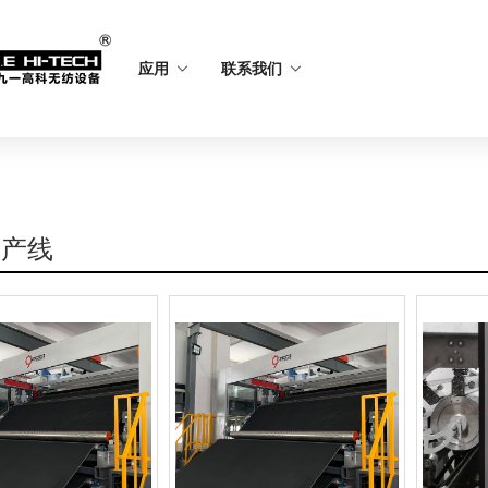
应用
联系我们
生产线