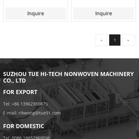
Inquire
Inquire
«
1
»
SUZHOU TUE HI-TECH NONWOVEN MACHINERY
CO., LTD
FOR EXPORT
Tel:
+86 13962380875
E-mail:
rikwong@tue91.com
FOR DOMESTIC
Tel:
0086 18852969596