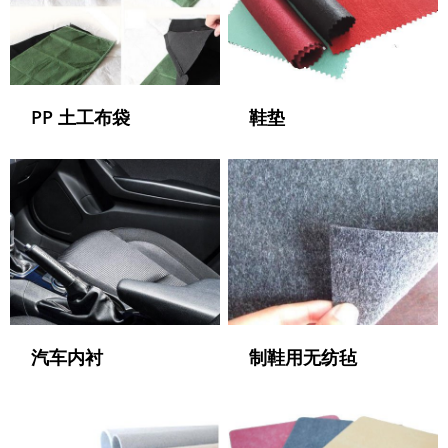
PP 土工布袋
鞋垫
汽车内衬
制鞋用无纺毡