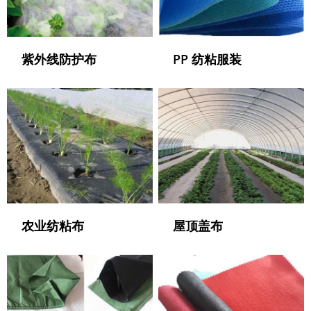
紫外线防护布
PP 纺粘服装
农业纺粘布
屋顶盖布