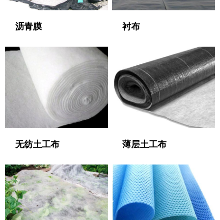
沥青膜
衬布
无纺土工布
薄层土工布