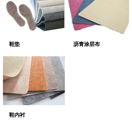
鞋垫
沥青涂层布
鞋内衬